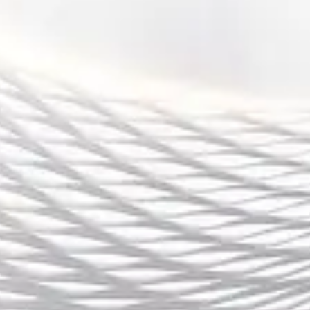
棋牌App
亚博体育集团官方直营，欧洲最高级别安全认证，热门
棋牌品类丰富，聆听悦耳音乐，感受非同凡响极致体
验，让游戏改变生活，尽在YABO SPORTS棋牌。