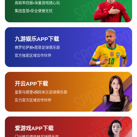
畅，完美操作