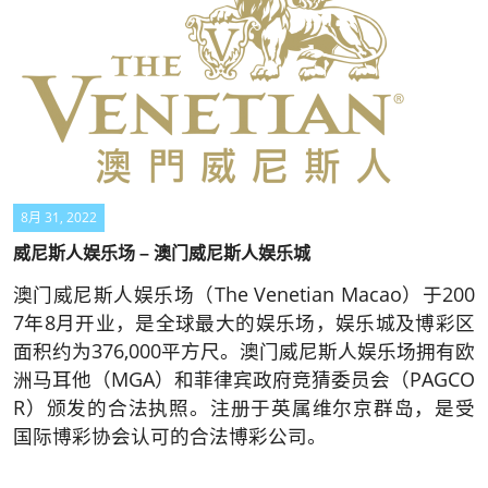
8月 31, 2022
威尼斯人娱乐场 – 澳门威尼斯人娱乐城
澳门威尼斯人娱乐场（The Venetian Macao）于200
7年8月开业，是全球最大的娱乐场，娱乐城及博彩区
面积约为376,000平方尺。澳门威尼斯人娱乐场拥有欧
洲马耳他（MGA）和菲律宾政府竞猜委员会（PAGCO
R）颁发的合法执照。注册于英属维尔京群岛，是受
国际博彩协会认可的合法博彩公司。