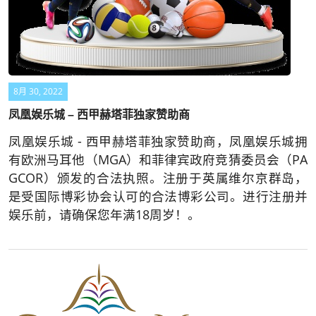
8月 30, 2022
凤凰娱乐城 – 西甲赫塔菲独家赞助商
凤凰娱乐城 - 西甲赫塔菲独家赞助商，凤凰娱乐城拥
有欧洲马耳他（MGA）和菲律宾政府竞猜委员会（PA
GCOR）颁发的合法执照。注册于英属维尔京群岛，
是受国际博彩协会认可的合法博彩公司。进行注册并
娱乐前，请确保您年满18周岁！。